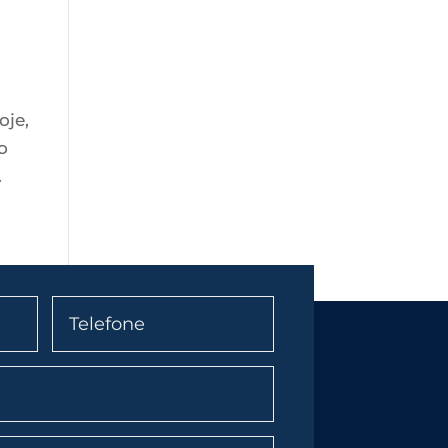
oje,
o
.