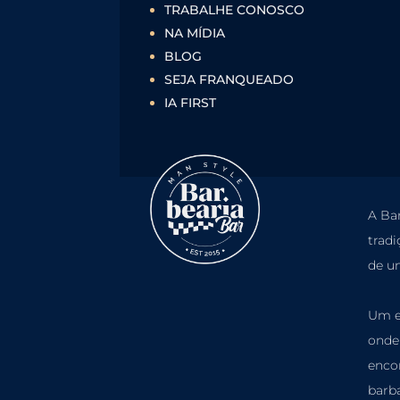
TRABALHE CONOSCO
NA MÍDIA
BLOG
SEJA FRANQUEADO
IA FIRST
A Bar
tradi
de u
Um e
onde
enco
barba