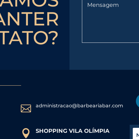
ANTER
TATO?
administracao@barbeariabar.com

SHOPPING VILA OLÍMPIA
