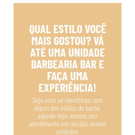
Franquia Barbearia Bar
Novidades da Barbearia Bar
QUAL ESTILO VOCÊ
Barbearia Berrini
Barbearia Brooklyn
Barbearia Campo Belo
MAIS GOSTOU? VÁ
Barbearia em Santo Amaro
Barbearia Express
ATÉ UMA UNIDADE
Barbearia na Vila Olimpia
Barbearia Santo Amaro
Barbearia Viana
Barbeiro 10
Vila Santa
BARBEARIA BAR E
FAÇA UMA
EXPERIÊNCIA!
ASSINE NOSSA NEWSLETTER
Seja você se identificou com
algum dos estilos de barba,
agende hoje mesmo seu
atendimento em um das nossas
unidades.